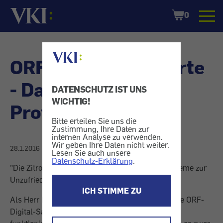
Startseite
Shopping
0
Cart
ORF Digital: Sat-Karte
- Dauerhaftes
DATENSCHUTZ IST UNS
WICHTIG!
Provisorium
Bitte erteilen Sie uns die
Zustimmung, Ihre Daten zur
internen Analyse zu verwenden.
Wir geben Ihre Daten nicht weiter.
28.1.2016
Lesen Sie auch unsere
Datenschutz-Erklärung
.
"Die Zitrone" geht an ORF Digital: Wie man Probleme zur
Unzufriedenheit der Kunden löst.
ICH STIMME ZU
Als Herr Milletich seine mit der Post eingetroffene ORF-
Digital-Sat-Karte ins neue TV-Gerät einsetzte,