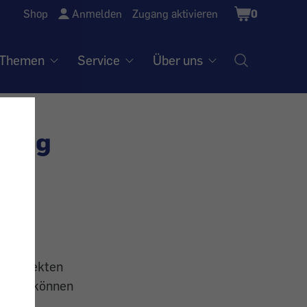
Shopping
Shop
Anmelden
Zugang aktivieren
0
Cart
Themen
Service
Über uns
nung
ive
nen direkten
bar und können
te