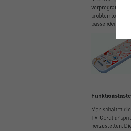
vorprogrammiert.
problemlos. Gru
passenden Code 
Funktionstaste
Man schaltet die
TV-Gerät ansprich
herzustellen. Di