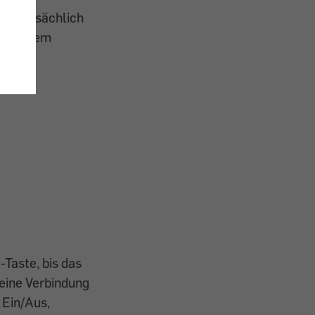
uch tatsächlich
 nach dem
Taste, bis das
 eine Verbindung
 Ein/Aus,