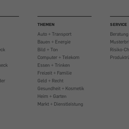
THEMEN
SERVICE
Auto + Transport
Beratung
Bauen + Energie
Musterbr
eck
Bild + Ton
Risiko-C
Computer + Telekom
Produktr
heck
Essen + Trinken
Freizeit + Familie
der
Geld + Recht
Gesundheit + Kosmetik
Heim + Garten
Markt + Dienstleistung