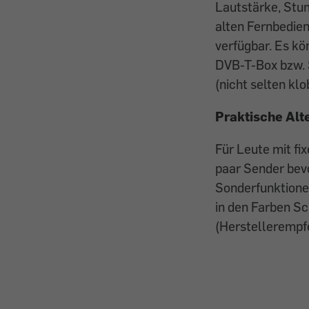
Lautstärke, Stu
alten Fernbedien
verfügbar. Es kö
DVB-T-Box bzw. S
(nicht selten kl
Praktische Alt
Für Leute mit fi
paar Sender bevo
Sonderfunktionen
in den Farben S
(Herstellerempf