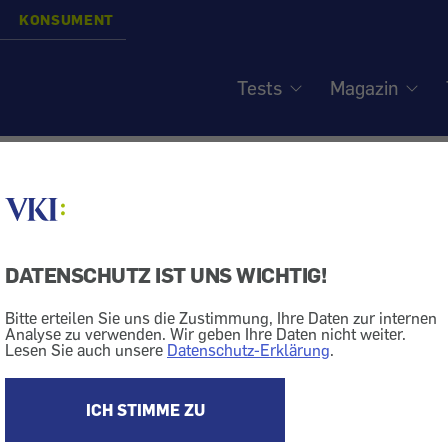
KONSUMENT
Tests
Magazin
per: Universalfernbedie
lips - Praktische Alternat
DATENSCHUTZ IST UNS WICHTIG!
Bitte erteilen Sie uns die Zustimmung, Ihre Daten zur internen
Analyse zu verwenden. Wir geben Ihre Daten nicht weiter.
Lesen Sie auch unsere
Datenschutz-Erklärung
.
ine Universal-Fernbedienung bietet Philips mit dem EasyZapper.
 vier Zusatztasten plus eine Taste „Programm 1“, die ei
ICH STIMME ZU
(fünf) Lieblingssender ermöglichen. Diese sind frei wähl
selt werden. Die Fernbedienung ist für Philips-TV-Gerä