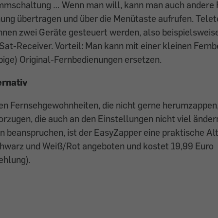
mmschaltung … Wenn man will, kann man auch andere 
ung übertragen und über die Menütaste aufrufen. Telete
nnen zwei Geräte gesteuert werden, also beispielsweis
at-Receiver. Vorteil: Man kann mit einer kleinen Fern
obige) Original-Fernbedienungen ersetzen.
ernativ
xen Fernsehgewohnheiten, die nicht gerne herumzappen,
rzugen, die auch an den Einstellungen nicht viel änder
 beanspruchen, ist der EasyZapper eine praktische Alt
chwarz und Weiß/Rot angeboten und kostet 19,99 Euro
ehlung).