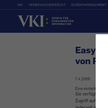
VKI
VERBRAUCHERRECHT
EUROPAKONSUMENT
Startseite
EasyZap
von Phi
7.4.2009
Eine einfache, kle
Sie verfügt über
Zugriff auf die 
jederzeit gewech