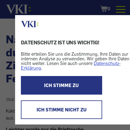
Startseite
Shopping
0
Cart
Nahrungsergänzungsmit
DATENSCHUTZ IST UNS WICHTIG!
dubioser Dr.
Bitte erteilen Sie uns die Zustimmung, Ihre Daten zur
internen Analyse zu verwenden. Wir geben Ihre Daten
Zimmermann -
nicht weiter. Lesen Sie auch unsere
Datenschutz-
Erklärung
.
Fettpolster verlieren?
ICH STIMME ZU
29.8.2007
, aktualisiert am
30.8.2007
ICH STIMME NICHT ZU
Kaktus sollte beim Abnehmen helfen. Die Wírkung blieb
aus.
Leichter wurde nur die Brieftasche