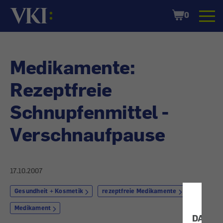
Startseite
Shopping
0
Cart
Medikamente:
Rezeptfreie
Schnupfenmittel -
Verschnaufpause
17.10.2007
Gesundheit + Kosmetik
rezeptfreie Medikamente
Medikament
DATEN