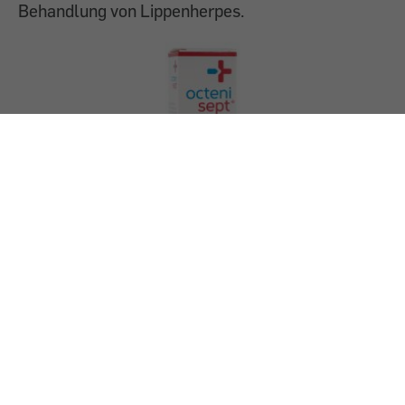
Behandlung von Lippenherpes.
24.4.2025
PREMIUM
Medikamente: Octenisept-Lösung
Wie gut eignen sich rezeptfreie Medikamente?
Wir überprüfen dazu regelmäßig Arzneimittel.
Diesmal im Test: Octenisept-Lösung zur Wund-
und Schleimhautdesinfektion.