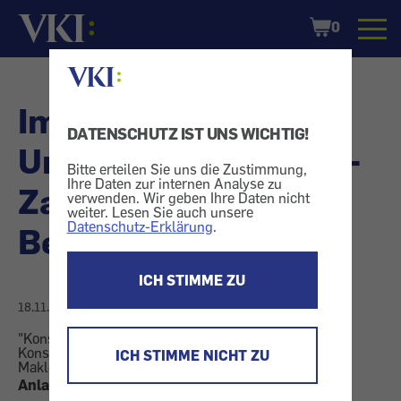
Startseite
Shopping
0
Cart
Immobilienmakler:
DATENSCHUTZ IST UNS WICHTIG!
Unseriöse Praktiken -
Bitte erteilen Sie uns die Zustimmung,
Ihre Daten zur internen Analyse zu
Zahlreiche
verwenden. Wir geben Ihre Daten nicht
weiter. Lesen Sie auch unsere
Datenschutz-Erklärung
.
Beschwerden
ICH STIMME ZU
18.11.2007
"Konsument international" berichtet, was andere
Konsumentenmagazine schreiben - hier: Frankreich.
ICH STIMME NICHT ZU
Makler punkten nicht mit Zuverlässigkeit.
Anlass zur Kritik