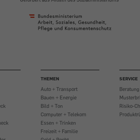
THEMEN
SERVICE
Auto + Transport
Beratung
Bauen + Energie
Musterbr
eck
Bild + Ton
Risiko-C
Computer + Telekom
Produktr
heck
Essen + Trinken
Freizeit + Familie
der
Geld + Recht