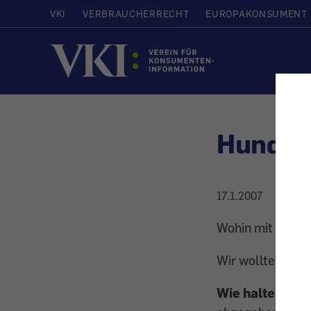
VKI
VERBRAUCHERRECHT
EUROPAKONSUMENT
Startseite
Hundeko
17.1.2007
Wohin mit dem H
Wir wollten von 
Wie halten Sie