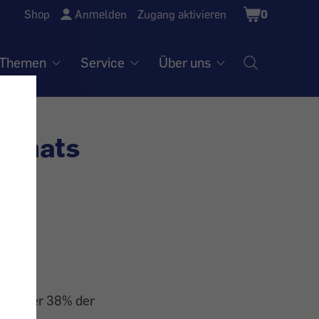
Shopping
Shop
Anmelden
Zugang aktivieren
0
Cart
Themen
Service
Über uns
Monats
is jener 38% der