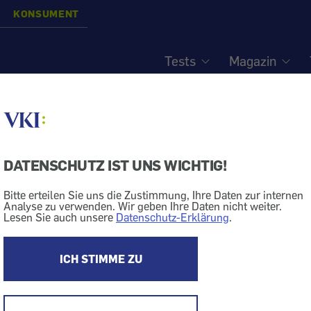
KONSUMENT
Tests
Magazin
t - Online-Umfrage des 
DATENSCHUTZ IST UNS WICHTIG!
Bitte erteilen Sie uns die Zustimmung, Ihre Daten zur internen
Analyse zu verwenden. Wir geben Ihre Daten nicht weiter.
Lesen Sie auch unsere
Datenschutz-Erklärung
.
auferl?
Ihnen wissen:
ICH STIMME ZU
 es mit den Ausscheidungen Ihres Hundes?
(Auf Bas