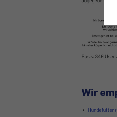
abgegebenen Sti
Basis: 349 User 
Wir emp
Hundefutter (