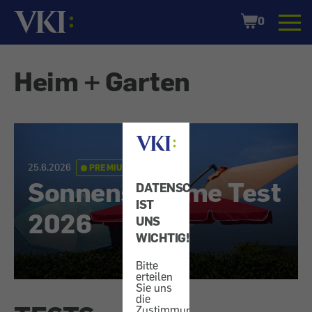
Startseite
Shopping
0
Cart
Heim + Garten
25.6.2026
PREMIUM
Sonnenschirme Test
DATENSCHUTZ
IST
2026
UNS
WICHTIG!
Bitte
erteilen
Sie uns
die
Zustimmung,