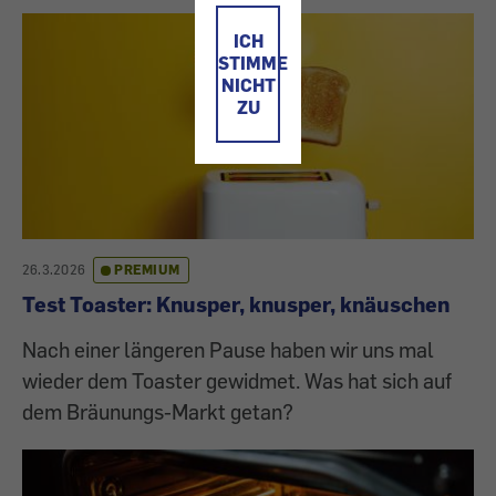
ICH
STIMME
NICHT
ZU
26.3.2026
PREMIUM
Test Toaster: Knusper, knusper, knäuschen
Nach einer längeren Pause haben wir uns mal
wieder dem Toaster gewidmet. Was hat sich auf
dem Bräunungs-Markt getan?