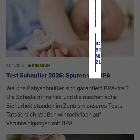
ICH
STIMME
ZU
ICH
STIMME
NICHT
ZU
21.4.2026
PREMIUM
Test Schnuller 2026: Spuren von BPA
Welche Babyschnuller sind garantiert BPA-frei?
Die Schadstofffreiheit und die mechanische
Sicherheit standen im Zentrum unseres Tests.
Tatsächlich stießen wir mehrfach auf
Verunreinigungen mit BPA.