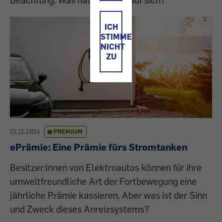
ICH
STIMME
NICHT
ZU
21.11.2024
PREMIUM
ePrämie: Eine Prämie fürs Stromtanken
Besitzer:innen von Elektroautos können für ihre
umweltfreundliche Art der Fortbewegung eine
jährliche Prämie kassieren. Aber was ist der Sinn
und Zweck dieses Anreizsystems?