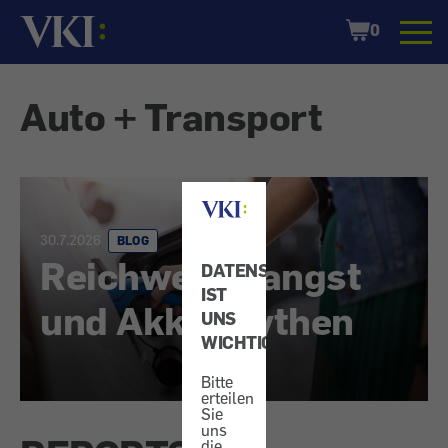
Startseite
Shopping
0
Cart
Auto + Transport
30.7.2026
BLOG
Reichweitenangst
DATENSCHUTZ
IST
und Akku-Mythen
UNS
WICHTIG!
Bitte
erteilen
Sie
uns
die