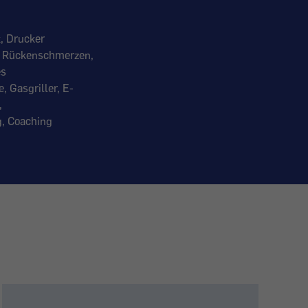
, Drucker
t, Rückenschmerzen,
es
 Gasgriller, E-
,
g, Coaching