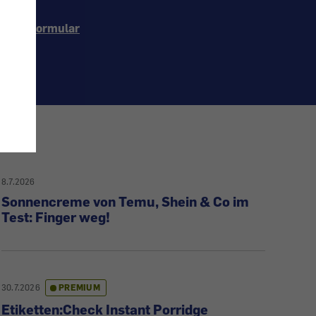
ontaktformular
8.7.2026
Sonnencreme von Temu, Shein & Co im
Test: Finger weg!
30.7.2026
PREMIUM
Etiketten:Check Instant Porridge