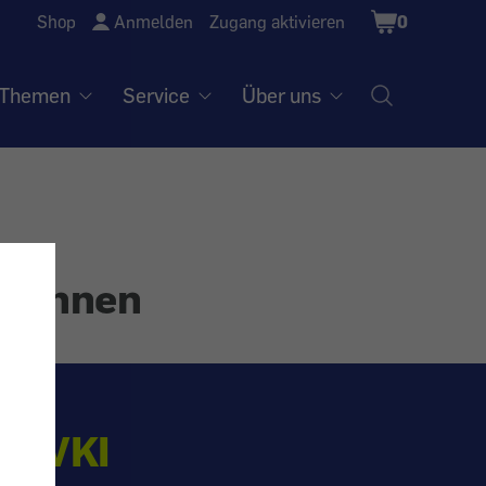
Shopping
Shop
Anmelden
Zugang aktivieren
0
Cart
Themen
Service
Über uns
r:innen
N VKI