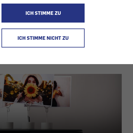
Senden Sie uns Ihre Nachricht jederzeit über unser
K
ICH STIMME ZU
oder informieren Sie sich in unseren
FAQs
.
ICH STIMME NICHT ZU