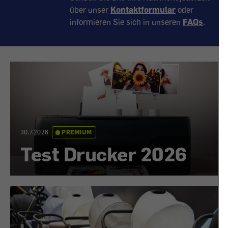
über unser
Kontaktformular
oder
informieren Sie sich in unseren
FAQs
.
30.7.2026
PREMIUM
Test Drucker 2026