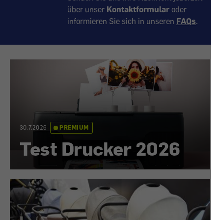
über unser
Kontaktformular
oder
informieren Sie sich in unseren
FAQs
.
30.7.2026
PREMIUM
Test Drucker 2026