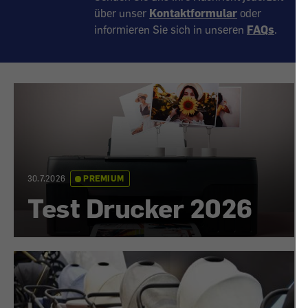
über unser
Kontaktformular
oder
informieren Sie sich in unseren
FAQs
.
30.7.2026
PREMIUM
Test Drucker 2026